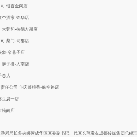
司 银杏金阁店
红杏酒家-锦华店
 大蓉和-拉德方斯店
司 柴门-蜀郡店
映象-窄巷子店
 狮子楼-人南店
手总店
责任公司 卞氏菜根香-航空路店
婆豆腐一店
市腌卤店
游局局长多央娜姆成华区区委副书记、代区长蒲发友成都传媒集团总经理