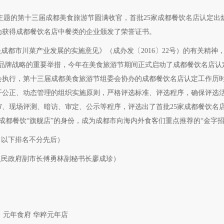
”为主题的第十三届成都美食旅游节圆满收官，首批25家成都餐饮名店认定
为获得成都餐饮名店中餐类的企业颁发了荣誉证书。
成都市川菜产业发展的实施意见》（成办发〔2016〕22号）的有关精神，
施品牌战略的重要举措，今年在美食旅游节期间正式启动了成都餐饮名店认
会执行，第十三届成都美食旅游节组委会协办的成都餐饮名店认定工作历时
开公正、动态管理的组织实施原则，严格评选标准、评选程序，确保评选
、现场评测、暗访、审定、公示等程序，评选出了首批25家成都餐饮名店
成都餐饮“旗舰店”的身份，成为成都市向海内外食客们重点推荐的“金字招
（以下排名不分先后）
人民政府副市长傅勇林副秘书长廖成珍）
 元年食府 华粹元年店