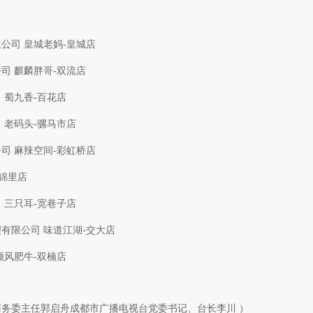
公司 皇城老妈-皇城店
司 麒麟胖哥-双流店
 蜀九香-百花店
 老码头-骡马市店
司 麻辣空间-彩虹桥店
-锦里店
 三只耳-宽巷子店
有限公司 味道江湖-交大店
顺风肥牛-双楠店
务委主任郭启舟成都市广播电视台党委书记、台长李川 ）