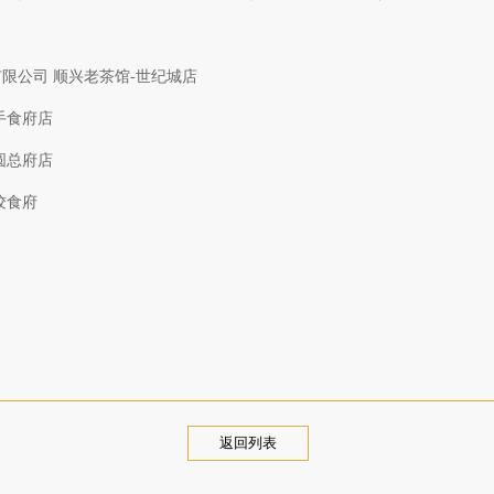
限公司 顺兴老茶馆-世纪城店
手食府店
圆总府店
饺食府
返回列表