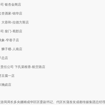
司 银杏金阁店
红杏酒家-锦华店
 大蓉和-拉德方斯店
司 柴门-蜀郡店
映象-窄巷子店
 狮子楼-人南店
手总店
责任公司 卞氏菜根香-航空路店
婆豆腐一店
市腌卤店
游局局长多央娜姆成华区区委副书记、代区长蒲发友成都传媒集团总经理