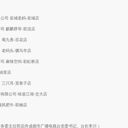
公司 皇城老妈-皇城店
司 麒麟胖哥-双流店
 蜀九香-百花店
 老码头-骡马市店
司 麻辣空间-彩虹桥店
-锦里店
 三只耳-宽巷子店
有限公司 味道江湖-交大店
顺风肥牛-双楠店
务委主任郭启舟成都市广播电视台党委书记、台长李川 ）