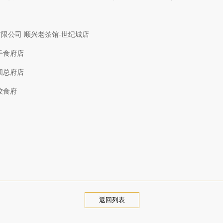
限公司 顺兴老茶馆-世纪城店
手食府店
圆总府店
饺食府
返回列表